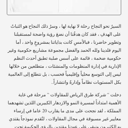
السيرُ نحو النجاح رحلة لا نهاية لها ، وسرُ ذلك النجاح هو الثباتُ
على الهدفِ ، فقد كان هدفُنا أن نضعَ رؤية واضحة لمستقبلنا
وتطوير حاضرنا ، فبالأمسِ كانت بداياتنا بمشروعٍ واحد ، أما
اليوم فلدينا ولله الحمد والفضل مجموعة مشاريع حكومية وغير
حكومية ضخمة ، قائمة على أسس صلبة تطبق أحدث النظم
الإدارية في إدارة المنظومات والمنشئات ، متطلعين من خلالها
ليس إلى التوسع محلياً وإقليمياً فحسب ، بل نتطلع إلى العالمية
بكل المستويات نظاماً وإدارةً وانتشاراً..
دخلت ” شركة طرق الرياض للمقاولات ” مرحلة في غاية
الأهمية امتداداً لمسيرة النمو والازدهار الكبيرين اللذين تشهدهما
المملكة ، لقد نجحت على مدى ما يقارب 20 عاما في إرساء
معايير غير مسبوقة في مجال المقاولات ، لتُقدم نموذجاً يقتدي
به الكثيرون ونبقى على عهدنا مقتدين بالرؤى الحكيمة تحت