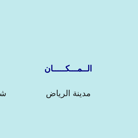
الــمـــكـــــان
مدينة الرياض
شر