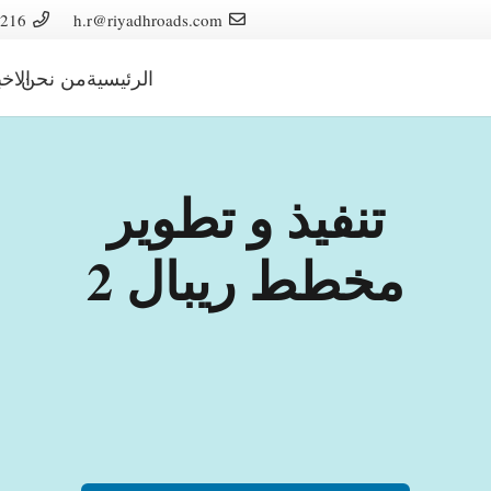
216
h.r@riyadhroads.com
الرئيسية
من نحن
الاخب
تنفيذ و تطوير
مخطط ريبال 2