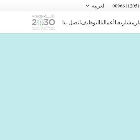
العربية
00966112051
ار
مشاريعنا
أعمالنا
التوظيف
اتصل بنا