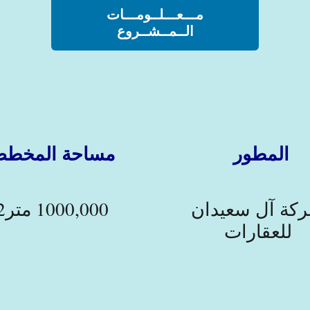
مـــعـــلــومـــات
الــمــشــروع
المطور
مساحة المخطط
كة آل سعيدان
1000,000 متر2
للعقارات