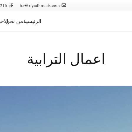
216
h.r@riyadhroads.com
الرئيسية
من نحن
الاخب
اعمال الترابية