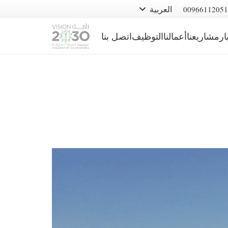
العربية
00966112051
ار
مشاريعنا
أعمالنا
التوظيف
اتصل بنا